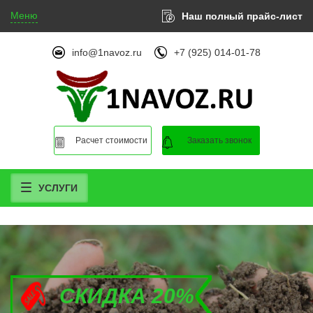
Меню
Наш полный прайс-лист
info@1navoz.ru
+7 (925) 014-01-78
Расчет стоимости
Заказать звонок
УСЛУГИ
СКИДКА 20%
СКИДКА 20%
СКИДКА 20%