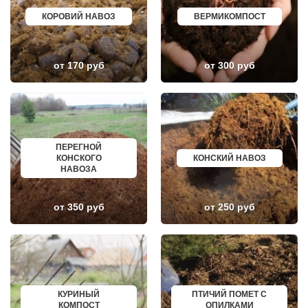
ДОРОХОВО
ЖЕЛЕЗНОГОРСК
ДРЕЗНА
АСБЕСТ
КОРОВИЙ НАВОЗ
ВЕРМИКОМПОСТ
ДРУЖБА
БОРИСОГЛЕБСК
ДУБКИ
БУЗУЛУК
ДУБНА
ЕССЕНТУКИ
ДУБОВАЯ РОЩА
КАНСК
от 170 руб
от 300 руб
ЕГОРЬЕВСК
ТОСНО
ЖЕЛЕЗНОДОРОЖНЫЙ
ЭЛИСТА
ЖИЛЕВО
ХАСАВЮРТ
ЖУКОВСКИЙ
УХТА
ЗАГОРЯНСКИЙ
НОРИЛЬСК
ЗАПРУДНЯ
РЕЖ
ЗАРАЙСК
НОВОАЛТАЙСК
ПЕРЕГНОЙ
ЗАРЕЧЬЕ
НЕВИННОМЫССК
КОНСКОГО
КОНСКИЙ НАВОЗ
ЗВЕНИГОРОД
ГОРНО АЛТАЙСК
НАВОЗА
ЗЕЛЕНОГРАД
КИНЕШМА
ЗЕЛЕНОГРАДСКИЙ
СЕРОВ
ЗНАМЯ ОКТЯБРЯ
АЛЬМЕТЬЕВСК
ИВАНТЕЕВКА
ГРОЗНЫЙ
от 350 руб
от 250 руб
ИКША
ЗЛАТОУСТ
ИСТРА
НОВОЧЕБОКСАРСК
КАЛИНИНЕЦ
МИРНЫЙ
КАШИРА
ГЕОРГИЕВСК
КИЕВСКИЙ
НОВОКУЙБЫШЕВСК
КЛИМОВСК
МИНЕРАЛЬНЫЕ ВОДЫ
КЛИН
ЕЛАБУГА
КЛЯЗЬМА
ЕЛЕЦ
КУРИНЫЙ
ПТИЧИЙ ПОМЕТ С
КНУТОВО
ПАВЛОВО
КОМПОСТ
ОПИЛКАМИ