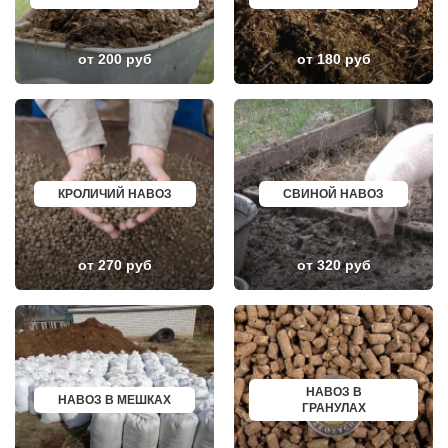
КОЖИНО
КИСЛОВОДСК
КОКОШКИНО
КРОПОТКИН
КОЛЮБАКИНО
УСОЛЬЕ
КОММУНАРКА
НИЖНЕВАРТОВСК
от 200 руб
от 180 руб
КОНСТАНТИНОВО
КОРЕНОВСК
КОРЕНЕВО
ПИОНЕРСКИЙ
КОРОЛЕВ
КИРИШИ
КОСИНО
САРОВ
КОТЕЛЬНИКИ
ЧАПАЕВСК
КРАСКОВО
АЛЕКСИН
КРАСНАЯ ПАХРА
БЕЛОРЕЧЕНСК
КРАСНОАРМЕЙСК
БОЛЬШОЙ КАМЕНЬ
КРОЛИЧИЙ НАВОЗ
СВИНОЙ НАВОЗ
КРАСНОГОРСК
КИРЖАЧ
КРАСНОЗАВОДСК
ПРИОЗЕРСК
КРАСНОЗНАМЕНСК
САЛЬСК
КРАТОВО
ТОБОЛЬСК
от 270 руб
от 320 руб
КРЮКОВО
ВОТКИНСК
КУБИНКА
КИЗЛЯР
КУПАВНА
БЕРДСК
КУРОВСКОЕ
НЕФТЕЮГАНСК
ЛЕСНОЙ
ВОЛХОВ
ЛЕТОВО
САЛАВАТ
ЛИКИНО-ДУЛЕВО
СОСНОВЫЙ БОР
ЛОБАНОВО
РЕВДА
ЛОБНЯ
ГАГАРИН
НАВОЗ В
НАВОЗ В МЕШКАХ
ЛОПАТИНСКИЙ
ПОЧИНОК
ГРАНУЛАХ
ЛОСИНО-ПЕТРОВСКИЙ
ГУСЕВ
ЛОТОШИНО
КАНАШ