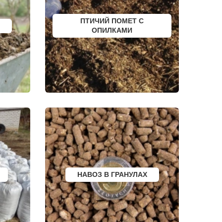
БЕЛОКУРИХА
 АМУРЕ
КОРЯЖМА
ЮРЬЕВ-ПОЛЬСКИЙ
ПТИЧИЙ ПОМЕТ С
ФУРМАНОВ
ОПИЛКАМИ
НИЖНЕУДИНСК
РСК
ШЕЛЕХОВ
УРЖУМ
ЛЕБЕДЯНЬ
ЛЫСКОВО
КАЛАЧИНСК
СОРОЧИНСК
ГОРНОЗАВОДСК
ВЕРХНИЙ ТАГИЛ
КАРПИНСК
БЕЛЕВ
ДОНСКОЙ
СТАРОДУБ
БУТУРЛИНОВКА
ТАЙШЕТ
ГВАРДЕЙСК
СУХИНИЧИ
ОСИННИКИ
НАВОЗ В ГРАНУЛАХ
МОРОЗОВСК
АЛАПАЕВСК
ИЗОБИЛЬНЫЙ
МОРШАНСК
БУГУЛЬМА
БУИНСК