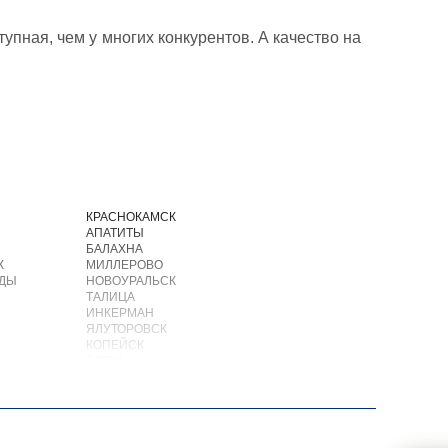
упная, чем у многих конкурентов. А качество на
И
КРАСНОКАМСК
АПАТИТЫ
БАЛАХНА
К
МИЛЛЕРОВО
ОДЫ
НОВОУРАЛЬСК
ТАЛИЦА
ИНКЕРМАН
ЯЛУТОРОВСК
КОПЕЙСК
САТКА
АХТУБИНСК
ИШИМБАЙ
БИРОБИДЖАН
ШАРЫПОВО
ВАЛДАЙ