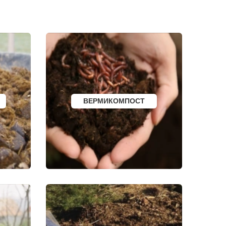
И
БОРОВСК
МЕДЫНЬ
СОРТАВАЛА
КАЛТАН
ЮРГА
ВЯТСКИЕ ПОЛЯНЫ
ОЛЕНЕГОРСК
ЛЫСЬВА
НЕРЮНГРИ
АРСК
УДОМЛЯ
АМУРСК
ВЕРМИКОМПОСТ
ЧЕБАРКУЛЬ
НОЯБРЬСК
ГОРОХОВЕЦ
КАЛАЧ
БАЛТИЙСК
ЛЮДИНОВО
МЕЩОВСК
ЕЛИЗОВО
КИСЕЛЕВСК
БОГОТОЛ
РУЗАЕВКА
БУГУРУСЛАН
АРТЕМОВСКИЙ
КРАСНОТУРЬИНСК
СЕВЕРСК
ВЕНЕВ