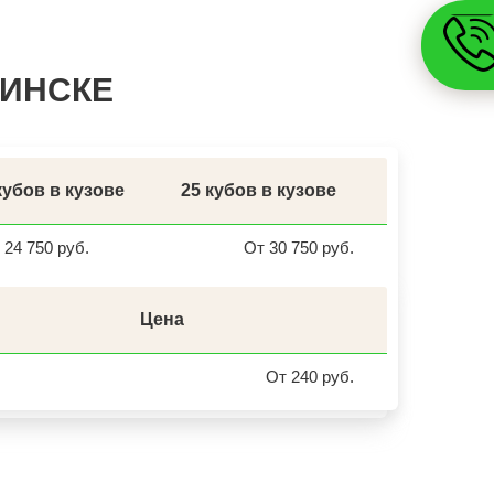
КУЙБЫШЕВ
СОЛИКАМСК
РОСЛАВЛЬ
ЗАВОДОУКОВСК
СИНСКЕ
ЮЖНОУРАЛЬСК
ДЮРТЮЛИ
УЧАЛЫ
ВАЛУЙКИ
УРЮПИНСК
ЧАПЛЫГИН
МОНЧЕГОРСК
кубов в кузове
25 кубов в кузове
БЕЛИНСКИЙ
ПОХВИСТНЕВО
РАССКАЗОВО
24 750 руб.
От 30 750 руб.
МЕГИОН
ТОПКИ
ЗЕЛЕНОГОРСК
ДМИТРОВСК
Цена
СКОПИН
МАРКС
ПЕТРОВСК
От 240 руб.
ЗЕЛЕНОКУМСК
НУРЛАТ
ЗУБЦОВ
САЯНОГОРСК
АША
ОНЕГА
БЕЛОРЕЦК