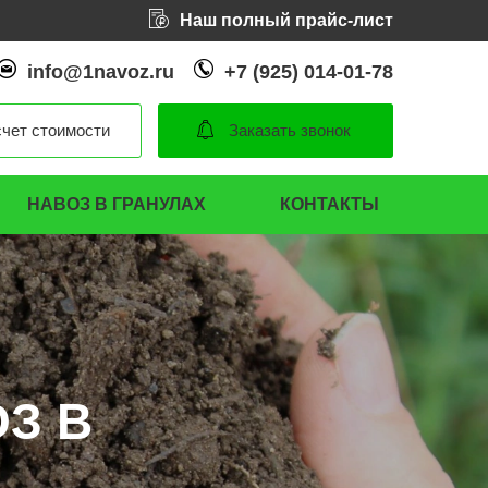
Наш полный прайс-лист
info@1navoz.ru
+7 (925) 014-01-78
чет стоимости
Заказать звонок
НАВОЗ В ГРАНУЛАХ
КОНТАКТЫ
З В
З В
З В