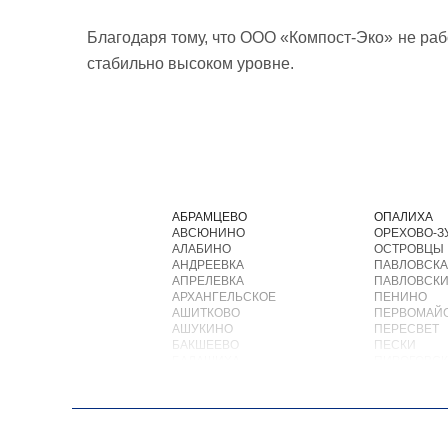
Благодаря тому, что ООО «Компост-Эко» не рабо
стабильно высоком уровне.
АБРАМЦЕВО
ОПАЛИХА
АВСЮНИНО
ОРЕХОВО-З
АЛАБИНО
ОСТРОВЦЫ
АНДРЕЕВКА
ПАВЛОВСКА
АПРЕЛЕВКА
ПАВЛОВСКИ
АРХАНГЕЛЬСКОЕ
ПЕНИНО
АШИТКОВО
ПЕРВОМАЙ
АШУКИНО
ПЕРЕСВЕТ
БАКШЕЕВО
ПЕСКИ
БАЛАШИХА
ПИРОГОВС
БАРВИХА
ПОВАРОВО
БАРЫБИНО
ПОДОЛЬСК
БЕЛООЗЕРСКИЙ
ПОЛУШКИН
БЕЛООМУТ
ПОСЕЛОК В
БЕЛЫЕ СТОЛБЫ
ПОСЕЛОК Б