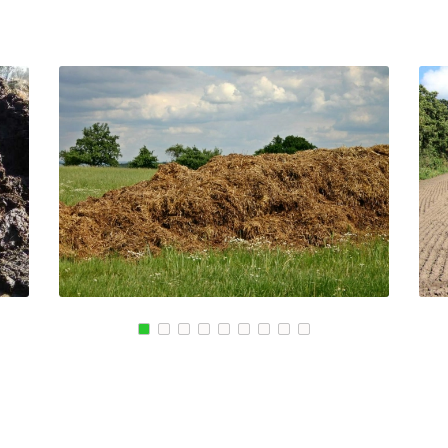
ЕНО
КРЫМСК
ВЕРХНЯЯ ПЫШМА
АЛЕКСАНДРОВ
РОССОШЬ
ЭНГЕЛЬС
УСТЬ ЛАБИНСК
МАГНИТОГОРСК
КОМСОМОЛЬСК
КИЙ
БЛАГОВЕЩЕНСК
РЖЕВ
СКИЙ
ОБНИНСК
АЛЕКСЕЕВКА
КОЛА
ВЯЗЬМА
КИРОВСК
ИШИМ
СВОБОДНЫЙ
ПОКРОВ
ОСАД
БОР
ЗЕЛЕНОДОЛЬСК
ЫЕ ПРУДЫ
ПАВЛОВСК
ЛИВНЫ
ВЛАДИКАВКАЗ
БОБРОВ
КОВСКИЙ
ЮЖНО САХАЛИНСК
ЛИСКИ
ДЕРБЕНТ
КУЗНЕЦК
ГОРСК
АНГАРСК
БАЛАШОВ
СТЕРЛИТАМАК
ВЫШНИЙ ВОЛОЧЕ
ГРЯЗИ
БЕЛОЯРСКИЙ
ДНО
ГУСЬ ХРУСТАЛЬН
ПАВНА
ТЕМРЮК
ИЗБЕРБАШ
ЛУГА
НАЗРАНЬ
РОДОК
БАТАЙСК
АБИНСК
Я
МАЙКОП
ПЕРЕВОЗ
РЫБИНСК
ИСКИТИМ
СЛАВЯНСК НА КУБАНИ
СЫСЕРТЬ
ТУЙМАЗЫ
КЫЗЫЛ
МУРОМ
МИХАЙЛОВКА
ЩИК
СЫЗРАНЬ
АКСАЙ
ПУШКИН
ПЕРЕСЛАВЛЬ ЗАЛ