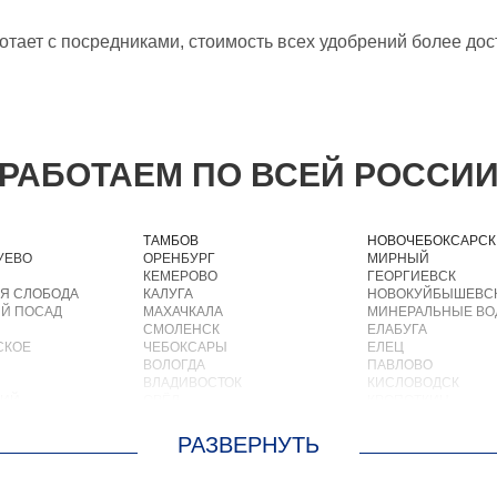
тает с посредниками, стоимость всех удобрений более дост
РАБОТАЕМ ПО ВСЕЙ РОССИ
ТАМБОВ
НОВОЧЕБОКСАРСК
УЕВО
ОРЕНБУРГ
МИРНЫЙ
КЕМЕРОВО
ГЕОРГИЕВСК
Я СЛОБОДА
КАЛУГА
НОВОКУЙБЫШЕВС
Й ПОСАД
МАХАЧКАЛА
МИНЕРАЛЬНЫЕ В
СМОЛЕНСК
ЕЛАБУГА
СКОЕ
ЧЕБОКСАРЫ
ЕЛЕЦ
ВОЛОГДА
ПАВЛОВО
ВЛАДИВОСТОК
КИСЛОВОДСК
КИЙ
ОРЁЛ
КРОПОТКИН
АСТРАХАНЬ
УСОЛЬЕ
ОРЛОВ
НИЖНЕВАРТОВСК
О
КОСТРОМА
КОРЕНОВСК
ОСКРЕСЕНСКОЕ
ПСКОВ
ПИОНЕРСКИЙ
ИОКОМБИНАТА
ВЕЛИКИЙ НОВГОРОД
КИРИШИ