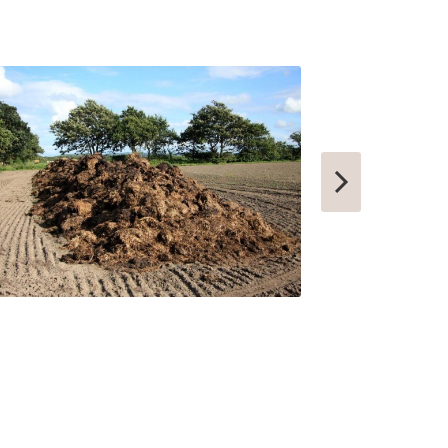
СИБАЙ
СОВЕТСК
КОНДРОВО
ТАШТАГОЛ
УСИНСК
НОВОТРОИЦК
ЗАРЕЧНЫЙ
НЫТВА
АРАМИЛЬ
КОТОВО
ФРОЛОВО
СЕМИЛУКИ
УСТЬ-КУТ
СЛОБОДСКОЙ
ПИКАЛЕВО
К
КОВЫЛКИНО
ПОЛЯРНЫЙ
ЫЙ
КУЛЕБАКИ
СЕРГАЧ
ПОРХОВ
РЫБНОЕ
АТКАРСК
ЕРШОВ
ГУБКИНСКИЙ
ЗАРИНСК
НОВОЗЫБКОВ
КИРИЛЛОВ
ЕССКИЙ
БОГУЧАР