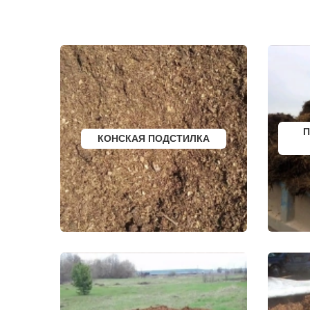
ЗАРЕЧЬЕ
ТИШКОВО
ЗВЕНИГОРОД
ТОМИЛИНО
ЗЕЛЕНОГРАД
ТРОИЦК
ЗЕЛЕНОГРАДСКИЙ
ТРОИЦКОЕ
ЗНАМЯ ОКТЯБРЯ
ТУГОЛЕССК
ИВАНТЕЕВКА
ТУПИКОВО
ИКША
ТУЧКОВО
ИСТРА
УВАРОВКА
КАЛИНИНЕЦ
УДЕЛЬНАЯ
КАШИРА
УЗУНОВО
КИЕВСКИЙ
УСПЕНСКО
КЛИМОВСК
ФИРСАНОВ
П
КОНСКАЯ ПОДСТИЛКА
КЛИН
ФОМИНСКО
КЛЯЗЬМА
ФОСФОРИТ
КНУТОВО
ФРЯЗИНО
КОЖИНО
ФРЯНОВО
КОКОШКИНО
ХИМКИ
КОЛЮБАКИНО
ХОРЛОВО
КОММУНАРКА
ХОТЬКОВО
КОНСТАНТИНОВО
ЧЕРЕПОВО
КОРЕНЕВО
ЧЕРКИЗОВО
КОРОЛЕВ
ЧЕРНОГОЛО
КОСИНО
ЧЕРНОЕ
КОТЕЛЬНИКИ
ЧЕРУСТИ
КРАСКОВО
ЧЕХОВ
КРАСНАЯ ПАХРА
ШАРАПОВО
КРАСНОАРМЕЙСК
ШАТУРА
КРАСНОГОРСК
ШАТУРТОРФ