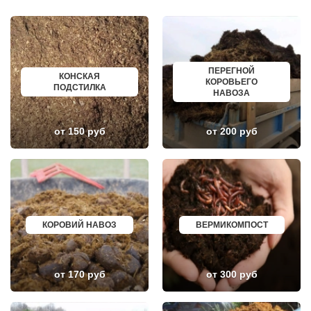
ВОСКРЕСЕНСК
ВОЛОСОВО
ВОСТОЧНЫЙ
СЕРТОЛОВО
ВОСТРЯКОВО
ПЕРВОУРАЛЬСК
ВОСХОД
КИНЕЛЬ
ВЫСОКОВСК
НЕФТЕКАМСК
ГАЗОПРОВОД
БОГОРОДСК
ГЛАГОЛЕВО
АРТЕМ
ПЕРЕГНОЙ
КОНСКАЯ
ГЛЕБОВСКИЙ
ГОРЯЧИЙ КЛЮЧ
КОРОВЬЕГО
ПОДСТИЛКА
ГОЛИЦИНО
БОРОВИЧИ
НАВОЗА
ГОРКИ ЛЕНИНСКИЕ
ХАНТЫ МАНСИЙСК
ГОРКИ-10
ДМИТРИЕВ
ДАВЫДОВО
ПЕТРОПАВЛОВСК КАМЧАТСКИЙ
от 150 руб
от 200 руб
ДЕДЕНЕВО
АПШЕРОНСК
ДЕДОВСК
ВЕЛИКИЕ ЛУКИ
ДЕМИХОВО
ЛОМОНОСОВ
ДЗЕРЖИНСКИЙ
НИЖНЕКАМСК
ДМИТРОВ
КАСПИЙСК
ДОЛГОПРУДНЫЙ
АЧИНСК
ДОМОДЕДОВО
ЧЕРКЕССК
ДОРОХОВО
ЖЕЛЕЗНОГОРСК
ДРЕЗНА
АСБЕСТ
КОРОВИЙ НАВОЗ
ВЕРМИКОМПОСТ
ДРУЖБА
БОРИСОГЛЕБСК
ДУБКИ
БУЗУЛУК
ДУБНА
ЕССЕНТУКИ
ДУБОВАЯ РОЩА
КАНСК
от 170 руб
от 300 руб
ЕГОРЬЕВСК
ТОСНО
ЖЕЛЕЗНОДОРОЖНЫЙ
ЭЛИСТА
ЖИЛЕВО
ХАСАВЮРТ