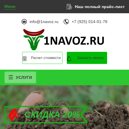
Меню
Наш полный прайс-лист
info@1navoz.ru
+7 (925) 014-01-78
Расчет стоимости
Заказать звонок
УСЛУГИ
СКИДКА 20%
СКИДКА 20%
СКИДКА 20%