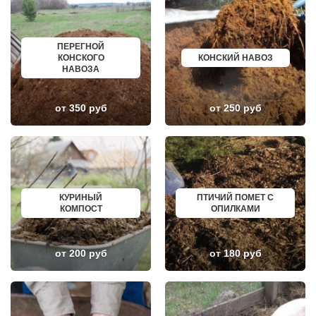
ЖУКОВСКИЙ
УХТА
ЗАГОРЯНСКИЙ
НОРИЛЬСК
ЗАПРУДНЯ
РЕЖ
ЗАРАЙСК
НОВОАЛТАЙСК
ПЕРЕГНОЙ
ЗАРЕЧЬЕ
НЕВИННОМЫССК
КОНСКОГО
КОНСКИЙ НАВОЗ
ЗВЕНИГОРОД
ГОРНО АЛТАЙСК
НАВОЗА
ЗЕЛЕНОГРАД
КИНЕШМА
ЗЕЛЕНОГРАДСКИЙ
СЕРОВ
ЗНАМЯ ОКТЯБРЯ
АЛЬМЕТЬЕВСК
ИВАНТЕЕВКА
ГРОЗНЫЙ
от 350 руб
от 250 руб
ИКША
ЗЛАТОУСТ
ИСТРА
НОВОЧЕБОКСАРСК
КАЛИНИНЕЦ
МИРНЫЙ
КАШИРА
ГЕОРГИЕВСК
КИЕВСКИЙ
НОВОКУЙБЫШЕВСК
КЛИМОВСК
МИНЕРАЛЬНЫЕ ВОДЫ
КЛИН
ЕЛАБУГА
КЛЯЗЬМА
ЕЛЕЦ
КУРИНЫЙ
ПТИЧИЙ ПОМЕТ С
КНУТОВО
ПАВЛОВО
КОМПОСТ
ОПИЛКАМИ
КОЖИНО
КИСЛОВОДСК
КОКОШКИНО
КРОПОТКИН
КОЛЮБАКИНО
УСОЛЬЕ
КОММУНАРКА
НИЖНЕВАРТОВСК
от 200 руб
от 180 руб
КОНСТАНТИНОВО
КОРЕНОВСК
КОРЕНЕВО
ПИОНЕРСКИЙ
КОРОЛЕВ
КИРИШИ
КОСИНО
САРОВ
КОТЕЛЬНИКИ
ЧАПАЕВСК