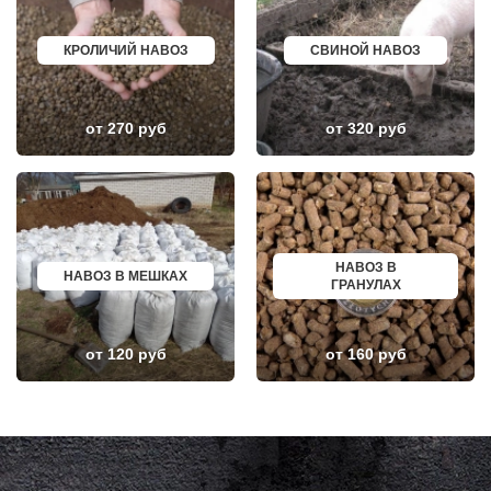
КРАСКОВО
АЛЕКСИН
КРАСНАЯ ПАХРА
БЕЛОРЕЧЕНСК
КРАСНОАРМЕЙСК
БОЛЬШОЙ КАМЕНЬ
КРОЛИЧИЙ НАВОЗ
СВИНОЙ НАВОЗ
КРАСНОГОРСК
КИРЖАЧ
КРАСНОЗАВОДСК
ПРИОЗЕРСК
КРАСНОЗНАМЕНСК
САЛЬСК
КРАТОВО
ТОБОЛЬСК
от 270 руб
от 320 руб
КРЮКОВО
ВОТКИНСК
КУБИНКА
КИЗЛЯР
КУПАВНА
БЕРДСК
КУРОВСКОЕ
НЕФТЕЮГАНСК
ЛЕСНОЙ
ВОЛХОВ
ЛЕТОВО
САЛАВАТ
ЛИКИНО-ДУЛЕВО
СОСНОВЫЙ БОР
ЛОБАНОВО
РЕВДА
ЛОБНЯ
ГАГАРИН
НАВОЗ В
НАВОЗ В МЕШКАХ
ЛОПАТИНСКИЙ
ПОЧИНОК
ГРАНУЛАХ
ЛОСИНО-ПЕТРОВСКИЙ
ГУСЕВ
ЛОТОШИНО
КАНАШ
ЛУКИНО
КУРГАНИНСК
от 120 руб
от 160 руб
ЛУНЕВО
ЩЕКИНО
ЛУХОВИЦЫ
ДИМИТРОВГРАД
ЛЫТКАРИНО
СИМ
ЛЬВОВСКИЙ
МАЛОЯРОСЛАВЕЦ
ЛЮБЕРЦЫ
МАРИИНСК
ЛЮБУЧАНЫ
МИНУСИНСК
МАЛАХОВКА
ВЕРХНЯЯ ПЫШМА
МАЛИНО
РОССОШЬ