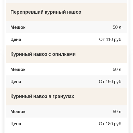
ВЕРЕЯ
НАЛЬЧИК
ВЕРХНЕЕ МЯЧКОВО
УССУРИЙСК
ВЕРХОВЬЕ
КАМЕНСК ШАХТИНСКИЙ
Перепревший куриный навоз
ВИДНОЕ
КРАСНОЕ СЕЛО
ВИШНЯКОВСКИЕ ДАЧИ
ОРСК
ВЛАСЬЕВО
БЕРЕЗНИКИ
Мешок
50 л.
ВНУКОВО
ЯКУТСК
ВОЛОКОЛАМСК
КАМЕНСК УРАЛЬСКИЙ
Цена
От 110 руб.
ВОРОНОВО
БАЛАБАНОВО
ВОСКРЕСЕНСК
ВОЛОСОВО
ВОСТОЧНЫЙ
СЕРТОЛОВО
Куриный навоз с опилками
ВОСТРЯКОВО
ПЕРВОУРАЛЬСК
ВОСХОД
КИНЕЛЬ
ВЫСОКОВСК
НЕФТЕКАМСК
ГАЗОПРОВОД
БОГОРОДСК
Мешок
50 л.
ГЛАГОЛЕВО
АРТЕМ
ГЛЕБОВСКИЙ
ГОРЯЧИЙ КЛЮЧ
Цена
От 150 руб.
ГОЛИЦИНО
БОРОВИЧИ
ГОРКИ ЛЕНИНСКИЕ
ХАНТЫ МАНСИЙСК
ГОРКИ-10
ДМИТРИЕВ
Куриный навоз в гранулах
ДАВЫДОВО
ПЕТРОПАВЛОВСК КАМЧАТСКИЙ
ДЕДЕНЕВО
АПШЕРОНСК
ДЕДОВСК
ВЕЛИКИЕ ЛУКИ
ДЕМИХОВО
Мешок
ЛОМОНОСОВ
50 л.
ДЗЕРЖИНСКИЙ
НИЖНЕКАМСК
ДМИТРОВ
КАСПИЙСК
Цена
От 180 руб.
ДОЛГОПРУДНЫЙ
АЧИНСК
ДОМОДЕДОВО
ЧЕРКЕССК