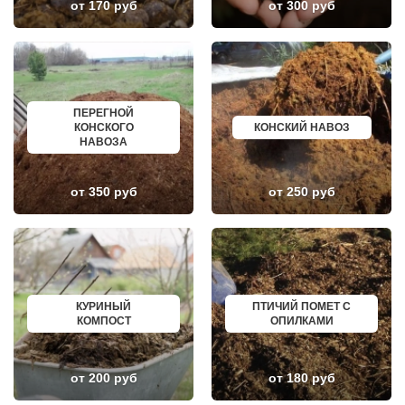
от 170 руб
от 300 руб
ЛУКИНО
КУРГАНИНСК
ЛУНЕВО
ЩЕКИНО
ЛУХОВИЦЫ
ДИМИТРОВГРАД
ЛЫТКАРИНО
СИМ
ЛЬВОВСКИЙ
МАЛОЯРОСЛАВЕЦ
ЛЮБЕРЦЫ
МАРИИНСК
ЛЮБУЧАНЫ
МИНУСИНСК
МАЛАХОВКА
ВЕРХНЯЯ ПЫШМА
ПЕРЕГНОЙ
МАЛИНО
РОССОШЬ
КОНСКОГО
КОНСКИЙ НАВОЗ
МАМЫРИ
УСТЬ ЛАБИНСК
НАВОЗА
МАРФИНО
КОМСОМОЛЬСК
МЕНДЕЛЕЕВО
РЖЕВ
МЕШКОВО
АЛЕКСЕЕВКА
от 350 руб
от 250 руб
МЕЩЕРИНО
ВЯЗЬМА
МИХНЕВО
ИШИМ
МИШЕРОНСКИЙ
ПОКРОВ
МОЖАЙСК
ЗЕЛЕНОДОЛЬСК
МОЛОДЕЖНЫЙ
ЛИВНЫ
МОЛОКОВО
БОБРОВ
МОНИНО
ЛИСКИ
МОСКОВСКИЙ
КУЗНЕЦК
КУРИНЫЙ
ПТИЧИЙ ПОМЕТ С
МУХАНОВО
БАЛАШОВ
КОМПОСТ
ОПИЛКАМИ
МЫТИЩИ
ВЫШНИЙ ВОЛОЧЕК
НАРО-ФОМИНСК
БЕЛОЯРСКИЙ
НАХАБИНО
ГУСЬ ХРУСТАЛЬНЫЙ
НЕКРАСОВКА
ИЗБЕРБАШ
от 200 руб
от 180 руб
НЕКРАСОВСКИЙ
НАЗРАНЬ
НЕМЧИНОВКА
АБИНСК