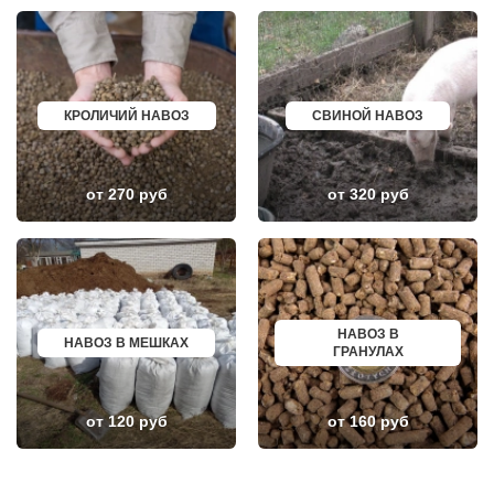
НИЖНЕЕ ВАЛУЕВО
ПЕРЕВОЗ
НОВИНКИ
ИСКИТИМ
НОВОБРАТЦЕВСКИЙ
СЫСЕРТЬ
НОВОИВАНОВСКОЕ
КЫЗЫЛ
НОВОПЕТРОВСКОЕ
МИХАЙЛОВКА
НОВОПОДРЕЗКОВО
АКСАЙ
НОВОСИНЬКОВО
ПЕРЕСЛАВЛЬ ЗАЛЕССКИЙ
КРОЛИЧИЙ НАВОЗ
СВИНОЙ НАВОЗ
НОГИНСК
ЖУКОВ
ОБОЛЕНСК
КУРЧАТОВ
ОБУХОВО
УГЛИЧ
ОДИНЦОВО
ШЕБЕКИНО
от 270 руб
от 320 руб
ОЖЕРЕЛЬЕ
БЕЛОВО
ОКТЯБРЬСКИЙ
СОКОЛ
ОПАЛИХА
ОЗЕРСК
ОРЕХОВО-ЗУЕВО
ОКТЯБРЬСК
ОСТРОВЦЫ
КИМРЫ
ПАВЛОВСКАЯ СЛОБОДА
КОТЛАС
ПАВЛОВСКИЙ ПОСАД
УСТЬ ИЛИМСК
ПЕНИНО
ШАДРИНСК
НАВОЗ В
ПЕРВОМАЙСКОЕ
ДАНКОВ
НАВОЗ В МЕШКАХ
ГРАНУЛАХ
ПЕРЕСВЕТ
МИЧУРИНСК
ПЕСКИ
ВЯЗНИКИ
ПИРОГОВСКИЙ
ГОРОДЕЦ
ПОВАРОВО
САСОВО
от 120 руб
от 160 руб
ПОДОЛЬСК
СУХОЙ ЛОГ
ПОЛУШКИНО
ГУРЬЕВСК
ПОСЕЛОК ВОСКРЕСЕНСКОЕ
МИХАЙЛОВ
ПОСЕЛОК БИОКОМБИНАТА
НЯГАНЬ