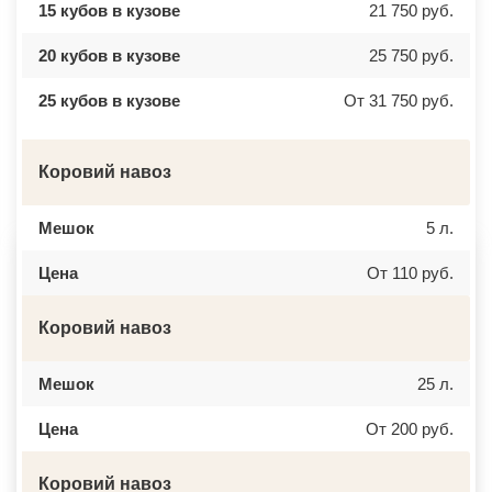
ВЕРХНЕЕ МЯЧКОВО
УССУРИЙСК
15 кубов в кузове
21 750 руб.
ВЕРХОВЬЕ
КАМЕНСК ШАХТИНСКИЙ
ВИДНОЕ
КРАСНОЕ СЕЛО
ВИШНЯКОВСКИЕ ДАЧИ
ОРСК
20 кубов в кузове
25 750 руб.
ВЛАСЬЕВО
БЕРЕЗНИКИ
ВНУКОВО
ЯКУТСК
25 кубов в кузове
От 31 750 руб.
ВОЛОКОЛАМСК
КАМЕНСК УРАЛЬСКИЙ
ВОРОНОВО
БАЛАБАНОВО
ВОСКРЕСЕНСК
ВОЛОСОВО
ВОСТОЧНЫЙ
СЕРТОЛОВО
Коровий навоз
ВОСТРЯКОВО
ПЕРВОУРАЛЬСК
ВОСХОД
КИНЕЛЬ
ВЫСОКОВСК
НЕФТЕКАМСК
Мешок
5 л.
ГАЗОПРОВОД
БОГОРОДСК
ГЛАГОЛЕВО
АРТЕМ
ГЛЕБОВСКИЙ
ГОРЯЧИЙ КЛЮЧ
Цена
От 110 руб.
ГОЛИЦИНО
БОРОВИЧИ
ГОРКИ ЛЕНИНСКИЕ
ХАНТЫ МАНСИЙСК
ГОРКИ-10
ДМИТРИЕВ
Коровий навоз
ДАВЫДОВО
ПЕТРОПАВЛОВСК КАМЧАТСКИЙ
ДЕДЕНЕВО
АПШЕРОНСК
ДЕДОВСК
ВЕЛИКИЕ ЛУКИ
Мешок
25 л.
ДЕМИХОВО
ЛОМОНОСОВ
ДЗЕРЖИНСКИЙ
НИЖНЕКАМСК
ДМИТРОВ
КАСПИЙСК
Цена
От 200 руб.
ДОЛГОПРУДНЫЙ
АЧИНСК
ДОМОДЕДОВО
ЧЕРКЕССК
ДОРОХОВО
ЖЕЛЕЗНОГОРСК
Коровий навоз