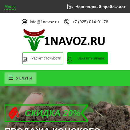
Меню
Наш полный прайс-лист
info@1navoz.ru
+7 (925) 014-01-78
Расчет стоимости
Заказать звонок
УСЛУГИ
СКИДКА 20%
СКИДКА 20%
СКИДКА 20%