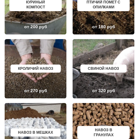
НОВИНКИ
ИСКИТИМ
КУРИНЫЙ
ПТИЧИЙ ПОМЕТ С
НОВОБРАТЦЕВСКИЙ
СЫСЕРТЬ
КОМПОСТ
ОПИЛКАМИ
НОВОИВАНОВСКОЕ
КЫЗЫЛ
НОВОПЕТРОВСКОЕ
МИХАЙЛОВКА
НОВОПОДРЕЗКОВО
АКСАЙ
НОВОСИНЬКОВО
ПЕРЕСЛАВЛЬ ЗАЛЕССКИЙ
от 200 руб
от 180 руб
НОГИНСК
ЖУКОВ
ОБОЛЕНСК
КУРЧАТОВ
ОБУХОВО
УГЛИЧ
ОДИНЦОВО
ШЕБЕКИНО
ОЖЕРЕЛЬЕ
БЕЛОВО
ОКТЯБРЬСКИЙ
СОКОЛ
ОПАЛИХА
ОЗЕРСК
ОРЕХОВО-ЗУЕВО
ОКТЯБРЬСК
КРОЛИЧИЙ НАВОЗ
СВИНОЙ НАВОЗ
ОСТРОВЦЫ
КИМРЫ
ПАВЛОВСКАЯ СЛОБОДА
КОТЛАС
ПАВЛОВСКИЙ ПОСАД
УСТЬ ИЛИМСК
ПЕНИНО
ШАДРИНСК
ПЕРВОМАЙСКОЕ
ДАНКОВ
от 270 руб
от 320 руб
ПЕРЕСВЕТ
МИЧУРИНСК
ПЕСКИ
ВЯЗНИКИ
ПИРОГОВСКИЙ
ГОРОДЕЦ
ПОВАРОВО
САСОВО
ПОДОЛЬСК
СУХОЙ ЛОГ
ПОЛУШКИНО
ГУРЬЕВСК
ПОСЕЛОК ВОСКРЕСЕНСКОЕ
МИХАЙЛОВ
ПОСЕЛОК БИОКОМБИНАТА
НЯГАНЬ
НАВОЗ В
НАВОЗ В МЕШКАХ
ПОСЕЛОК БОЛЬШЕВИК
МЕЛЕУЗ
ГРАНУЛАХ