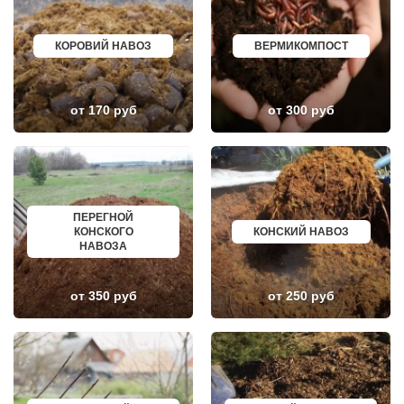
ЛУНЕВО
ЩЕКИНО
ЛУХОВИЦЫ
ДИМИТРОВГРАД
ЛЫТКАРИНО
СИМ
ЛЬВОВСКИЙ
МАЛОЯРОСЛАВЕЦ
КОРОВИЙ НАВОЗ
ВЕРМИКОМПОСТ
ЛЮБЕРЦЫ
МАРИИНСК
ЛЮБУЧАНЫ
МИНУСИНСК
МАЛАХОВКА
ВЕРХНЯЯ ПЫШМА
МАЛИНО
РОССОШЬ
от 170 руб
от 300 руб
МАМЫРИ
УСТЬ ЛАБИНСК
МАРФИНО
КОМСОМОЛЬСК
МЕНДЕЛЕЕВО
РЖЕВ
МЕШКОВО
АЛЕКСЕЕВКА
МЕЩЕРИНО
ВЯЗЬМА
МИХНЕВО
ИШИМ
МИШЕРОНСКИЙ
ПОКРОВ
МОЖАЙСК
ЗЕЛЕНОДОЛЬСК
ПЕРЕГНОЙ
МОЛОДЕЖНЫЙ
ЛИВНЫ
КОНСКОГО
КОНСКИЙ НАВОЗ
МОЛОКОВО
БОБРОВ
НАВОЗА
МОНИНО
ЛИСКИ
МОСКОВСКИЙ
КУЗНЕЦК
МУХАНОВО
БАЛАШОВ
от 350 руб
от 250 руб
МЫТИЩИ
ВЫШНИЙ ВОЛОЧЕК
НАРО-ФОМИНСК
БЕЛОЯРСКИЙ
НАХАБИНО
ГУСЬ ХРУСТАЛЬНЫЙ
НЕКРАСОВКА
ИЗБЕРБАШ
НЕКРАСОВСКИЙ
НАЗРАНЬ
НЕМЧИНОВКА
АБИНСК
НИЖНЕЕ ВАЛУЕВО
ПЕРЕВОЗ