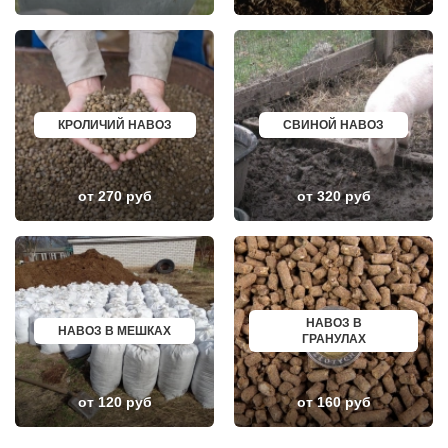
ПОСЕЛОК БИОКОМБИНАТА
НЯГАНЬ
ПОСЕЛОК БОЛЬШЕВИК
МЕЛЕУЗ
ПОСЕЛОК ВОЛОДАРСКОГО
КОЛЬЧУГИНО
ПОСЕЛОК ВОРОВСКОГО
КАМЫШИН
ПОСЕЛОК ИМ. ЦЮРУПЫ
ТИХВИН
ПОСЕЛОК ЛЕСНЫЕ ПОЛЯНЫ
НОВОШАХТИНСК
ПОСЕЛОК ЛМС
ВОЛЬСК
МОСРЕНТГЕН
КОНАКОВО
КРОЛИЧИЙ НАВОЗ
СВИНОЙ НАВОЗ
ПРАВДИНСКИЙ
САРАПУЛ
ПРИВОКЗАЛЬНЫЙ
КОМСОМОЛЬСК НА АМУРЕ
ПРОЛЕТАРСКИЙ
КИЗИЛЮРТ
ПРОТВИНО
МИХАЙЛОВСК
от 270 руб
от 320 руб
ПТИЧНОЕ
ПЕТУШКИ
ПУЧКОВО
ПРИМОРСКО АХТАРСК
ПУШКИНО
ЛЕСОСИБИРСК
ПУЩИНО
БУДЕННОВСК
РАДОВИЦКИЙ
КАЛЯЗИН
РАЗВИЛКА
ГЛАЗОВ
РАМЕНСКОЕ
РУБЦОВСК
РАССУДОВО
ГУБКИН
НАВОЗ В
РАСТОРОПОВО
КЛИНЦЫ
НАВОЗ В МЕШКАХ
ГРАНУЛАХ
РЕММАШ
УСМАНЬ
РЕУТОВ
КУНГУР
РЕЧИЦЫ
КАЧКАНАР
РЕШЕТНИКОВО
КОЗЕЛЬСК
от 120 руб
от 160 руб
РЖАВКИ
ШАРЬЯ
РОГАЧЕВО
ЧИСТОПОЛЬ
РОГОЗИНО
ЕФРЕМОВ