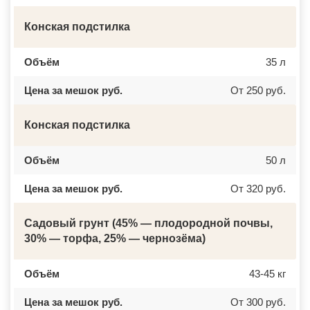
ДОМОДЕДОВО
ЧЕРКЕССК
ДОРОХОВО
ЖЕЛЕЗНОГОРСК
Конская подстилка
ДРЕЗНА
АСБЕСТ
ДРУЖБА
БОРИСОГЛЕБСК
ДУБКИ
БУЗУЛУК
Объём
35 л
ДУБНА
ЕССЕНТУКИ
ДУБОВАЯ РОЩА
КАНСК
ЕГОРЬЕВСК
ТОСНО
Цена за мешок руб.
От 250 руб.
ЖЕЛЕЗНОДОРОЖНЫЙ
ЭЛИСТА
ЖИЛЕВО
ХАСАВЮРТ
ЖУКОВСКИЙ
УХТА
Конская подстилка
ЗАГОРЯНСКИЙ
НОРИЛЬСК
ЗАПРУДНЯ
РЕЖ
ЗАРАЙСК
НОВОАЛТАЙСК
Объём
50 л
ЗАРЕЧЬЕ
НЕВИННОМЫССК
ЗВЕНИГОРОД
ГОРНО АЛТАЙСК
ЗЕЛЕНОГРАД
КИНЕШМА
Цена за мешок руб.
От 320 руб.
ЗЕЛЕНОГРАДСКИЙ
СЕРОВ
ЗНАМЯ ОКТЯБРЯ
АЛЬМЕТЬЕВСК
ИВАНТЕЕВКА
ГРОЗНЫЙ
Садовый грунт (45% — плодородной почвы,
ИКША
ЗЛАТОУСТ
30% — торфа, 25% — чернозёма)
ИСТРА
НОВОЧЕБОКСАРСК
КАЛИНИНЕЦ
МИРНЫЙ
КАШИРА
ГЕОРГИЕВСК
КИЕВСКИЙ
Объём
НОВОКУЙБЫШЕВСК
43-45 кг
КЛИМОВСК
МИНЕРАЛЬНЫЕ ВОДЫ
КЛИН
ЕЛАБУГА
Цена за мешок руб.
От 300 руб.
КЛЯЗЬМА
ЕЛЕЦ