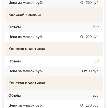
Цена за мешок руб.
От 250 руб.
ВЕРЕЙКА
МИАСС
ВЕРЕЯ
НАЛЬЧИК
ВЕРХНЕЕ МЯЧКОВО
УССУРИЙСК
ВЕРХОВЬЕ
КАМЕНСК ШАХТИНСКИЙ
Конский компост
ВИДНОЕ
КРАСНОЕ СЕЛО
ВИШНЯКОВСКИЕ ДАЧИ
ОРСК
ВЛАСЬЕВО
БЕРЕЗНИКИ
Объём
50 л
ВНУКОВО
ЯКУТСК
ВОЛОКОЛАМСК
КАМЕНСК УРАЛЬСКИЙ
Цена за мешок руб.
От 210 руб.
ВОРОНОВО
БАЛАБАНОВО
ВОСКРЕСЕНСК
ВОЛОСОВО
ВОСТОЧНЫЙ
СЕРТОЛОВО
Конская подстилка
ВОСТРЯКОВО
ПЕРВОУРАЛЬСК
ВОСХОД
КИНЕЛЬ
ВЫСОКОВСК
НЕФТЕКАМСК
ГАЗОПРОВОД
БОГОРОДСК
Объём
5 л
ГЛАГОЛЕВО
АРТЕМ
ГЛЕБОВСКИЙ
ГОРЯЧИЙ КЛЮЧ
Цена за мешок руб.
От 90 руб.
ГОЛИЦИНО
БОРОВИЧИ
ГОРКИ ЛЕНИНСКИЕ
ХАНТЫ МАНСИЙСК
ГОРКИ-10
ДМИТРИЕВ
Конская подстилка
ДАВЫДОВО
ПЕТРОПАВЛОВСК КАМЧАТСКИЙ
ДЕДЕНЕВО
АПШЕРОНСК
ДЕДОВСК
ВЕЛИКИЕ ЛУКИ
ДЕМИХОВО
Объём
ЛОМОНОСОВ
20 л
ДЗЕРЖИНСКИЙ
НИЖНЕКАМСК
ДМИТРОВ
КАСПИЙСК
Цена за мешок руб.
От 170 руб.
ДОЛГОПРУДНЫЙ
АЧИНСК