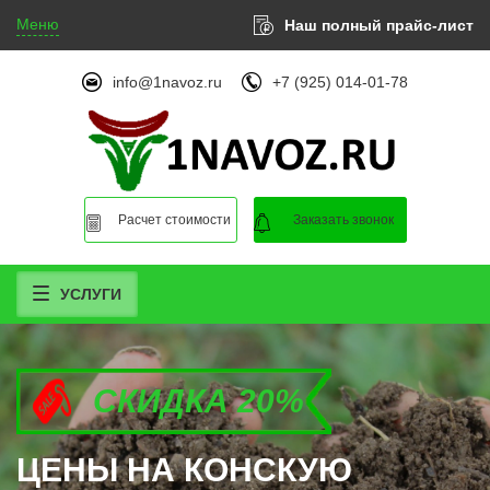
Меню
Наш полный прайс-лист
info@1navoz.ru
+7 (925) 014-01-78
Расчет стоимости
Заказать звонок
УСЛУГИ
СКИДКА 20%
СКИДКА 20%
СКИДКА 20%
ЦЕНЫ НА КОНСКУЮ
ЦЕНЫ НА КОНСКУЮ
ЦЕНЫ НА КОНСКУЮ